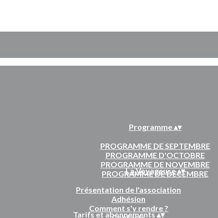
Programme
▴
▾
PROGRAMME DE SEPTEMBRE
PROGRAMME D'OCTOBRE
PROGRAMME DE NOVEMBRE
La Voyageuse
▴
▾
PROGRAMME DE DECEMBRE
Présentation de l'association
Adhésion
Comment s'y rendre ?
Tarifs et abonnements
▴
▾
Contacts