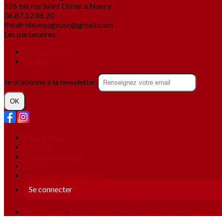
126 bis rue Saint Dizier à Nancy
06.87.12.86.20
theatrelavoyageuse@gmail.com
Les partenaires
Ville de Nancy
Fluxus
Je m'abonne à la newsletter
OK
Plan du site
Licences
Mentions légales
CGUV
Paramétrer vos cookies
Se connecter
Propulsé par AssoConnect, le logiciel des associations Cult