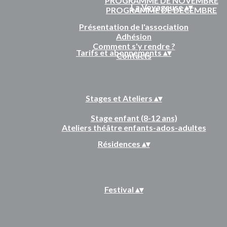
PROGRAMME DE NOVEMBRE
La Voyageuse
▴
▾
PROGRAMME DE DECEMBRE
Présentation de l'association
Adhésion
Comment s'y rendre ?
Tarifs et abonnements
▴
▾
Contacts
Stages et Ateliers
▴
▾
Stage enfant (8-12 ans)
Ateliers théâtre enfants-ados-adultes
Résidences
▴
▾
Festival
▴
▾