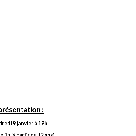
résentation :
redi 9 janvier à 19h
e 1h (à partir de 12 ans)