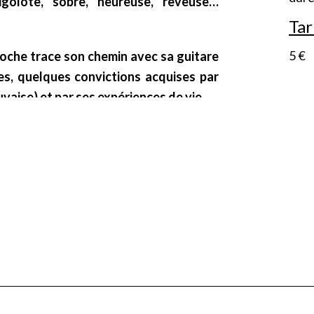
igolote, sobre, heureuse, rêveuse…
Tar
5 €
oche trace son chemin avec sa guitare
es, quelques convictions acquises par
aise) et par ses expériences de vie.