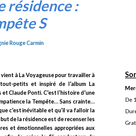
e résidence :
mpête S
nie Rouge Carmin
Sor
ient à La Voyageuse pour travailler à
out-petits et inspiré de l’album La
Merc
t Claude Ponti. C’est l’histoire d’une
De 1
c impatience la Tempête… Sans crainte…
que c’est inévitable et qu’il va falloir la
Duré
but de la résidence est de recenser les
Grat
res et émotionnelles appropriées aux