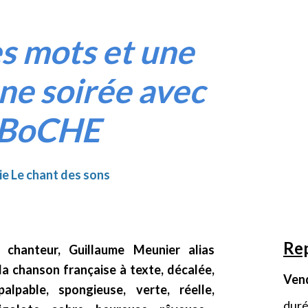
s mots et une
une soirée avec
BoCHE
e Le chant des sons
Rep
chanteur, Guillaume Meunier alias
a chanson française à texte, décalée,
Vend
palpable, spongieuse, verte, réelle,
duré