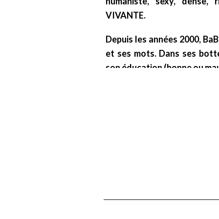
humaniste, sexy, dense, r
VIVANTE.
Depuis les années 2000, BaB
et ses mots. Dans ses bott
son éducation (bonne ou mauv