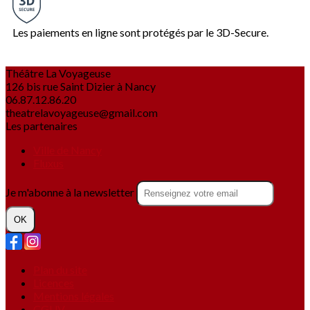
Les paiements en ligne sont protégés par le 3D-Secure.
Théâtre La Voyageuse
126 bis rue Saint Dizier à Nancy
06.87.12.86.20
theatrelavoyageuse@gmail.com
Les partenaires
Ville de Nancy
Fluxus
Je m'abonne à la newsletter
OK
Plan du site
Licences
Mentions légales
CGUV