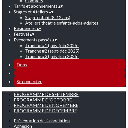
Contacts
Tarifs et abonnements
▴
▾
Stages et Ateliers
▴
▾
Stage enfant (8-12 ans)
Ateliers théâtre enfants-ados-adultes
Résidences
▴
▾
Festival
▴
▾
Evenements passés
▴
▾
Tranche #1 (janv-juin 2025)
Tranche #2 (sept-déc 2025)
Tranche #3 (janv-juin 2026)
Dons
Se connecter
PROGRAMME DE SEPTEMBRE
PROGRAMME D'OCTOBRE
PROGRAMME DE NOVEMBRE
PROGRAMME DE DECEMBRE
Présentation de l'association
Adhésion