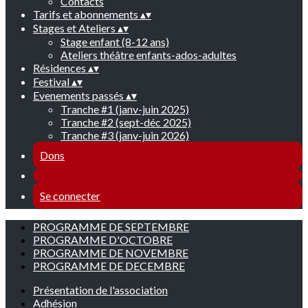
Contacts
Tarifs et abonnements
▴
▾
Stages et Ateliers
▴
▾
Stage enfant (8-12 ans)
Ateliers théâtre enfants-ados-adultes
Résidences
▴
▾
Festival
▴
▾
Evenements passés
▴
▾
Tranche #1 (janv-juin 2025)
Tranche #2 (sept-déc 2025)
Tranche #3 (janv-juin 2026)
Dons
Se connecter
PROGRAMME DE SEPTEMBRE
PROGRAMME D'OCTOBRE
PROGRAMME DE NOVEMBRE
PROGRAMME DE DECEMBRE
Présentation de l'association
Adhésion