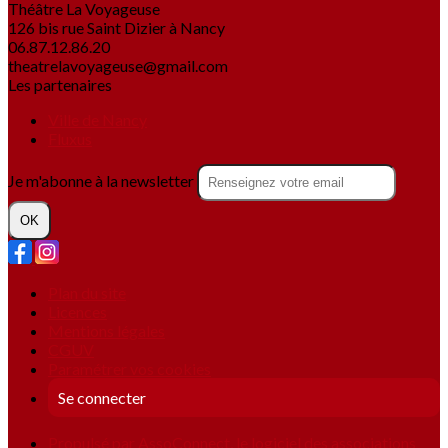
Théâtre La Voyageuse
126 bis rue Saint Dizier à Nancy
06.87.12.86.20
theatrelavoyageuse@gmail.com
Les partenaires
Ville de Nancy
Fluxus
Je m'abonne à la newsletter
OK
Plan du site
Licences
Mentions légales
CGUV
Paramétrer vos cookies
Se connecter
Propulsé par AssoConnect, le logiciel des associations