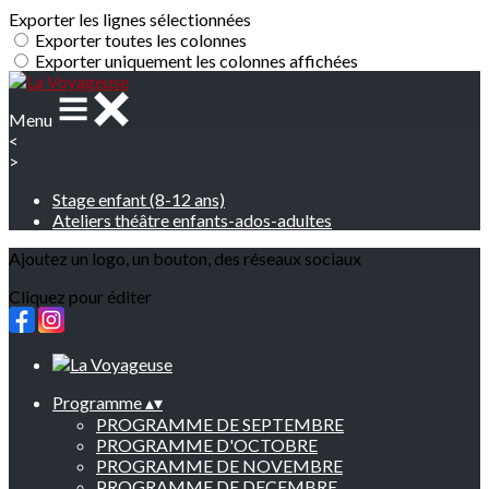
Exporter les lignes sélectionnées
Exporter toutes les colonnes
Exporter uniquement les colonnes affichées
Menu
<
>
Stage enfant (8-12 ans)
Ateliers théâtre enfants-ados-adultes
Ajoutez un logo, un bouton, des réseaux sociaux
Cliquez pour éditer
Programme
▴
▾
PROGRAMME DE SEPTEMBRE
PROGRAMME D'OCTOBRE
PROGRAMME DE NOVEMBRE
PROGRAMME DE DECEMBRE